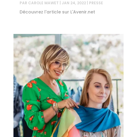
PAR
CAROLE MAWET
|
JAN 24, 2022
|
PRESSE
Découvrez l'article sur L'Avenir.net