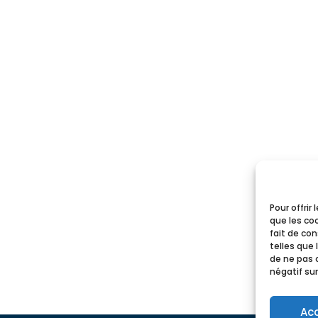
Pour offrir
que les co
fait de co
telles que 
de ne pas 
négatif sur
Ac