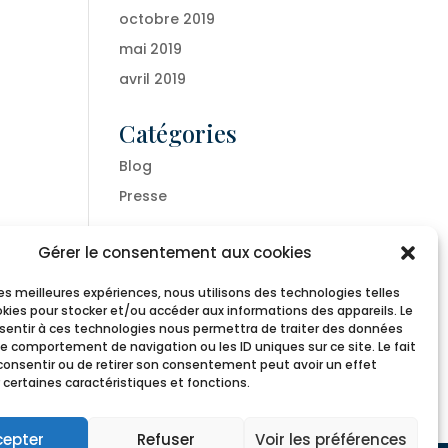
octobre 2019
mai 2019
avril 2019
Catégories
Blog
Presse
Méta
Gérer le consentement aux cookies
Connexion
 les meilleures expériences, nous utilisons des technologies telles
okies pour stocker et/ou accéder aux informations des appareils. Le
Flux des publications
nsentir à ces technologies nous permettra de traiter des données
Flux des commentaires
le comportement de navigation ou les ID uniques sur ce site. Le fait
consentir ou de retirer son consentement peut avoir un effet
Site de WordPress-FR
 certaines caractéristiques et fonctions.
cepter
Refuser
Voir les préférences