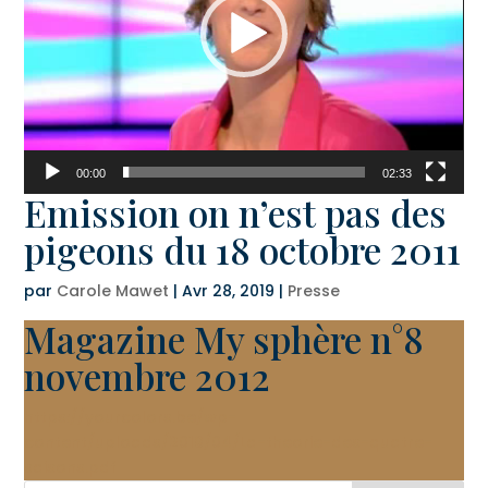
00:00
02:33
Emission on n’est pas des
pigeons du 18 octobre 2011
par
Carole Mawet
|
Avr 28, 2019
|
Presse
Magazine My sphère n°8
novembre 2012
https://yourcolors.be/wp-
content/uploads/2019/04/La-theorie-des-quatre-
saisons.pdf