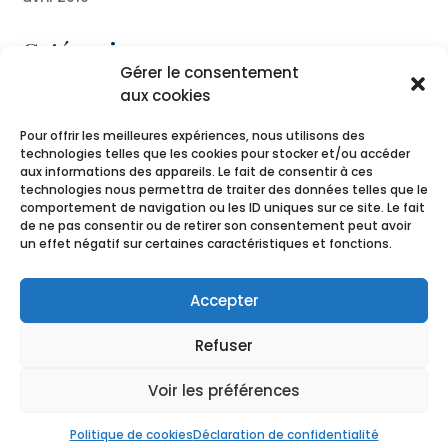
Catégories
Gérer le consentement
Blog
aux cookies
Presse
Pour offrir les meilleures expériences, nous utilisons des
technologies telles que les cookies pour stocker et/ou accéder
Méta
aux informations des appareils. Le fait de consentir à ces
technologies nous permettra de traiter des données telles que le
Connexion
comportement de navigation ou les ID uniques sur ce site. Le fait
de ne pas consentir ou de retirer son consentement peut avoir
Flux des publications
un effet négatif sur certaines caractéristiques et fonctions.
Flux des commentaires
Site de WordPress-FR
Accepter
Refuser
Your Colors |
Mentions légales
|
Conditions
Voir les préférences
générales
|
Déclaration de confidentialité
Copyright Your Colors 2022 - Design by
Expect More
Politique de cookies
Déclaration de confidentialité