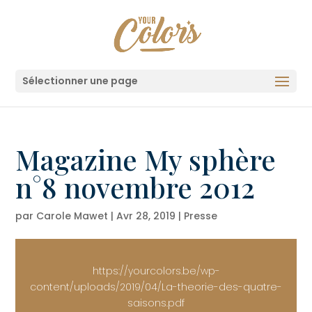
Sélectionner une page
Magazine My sphère
n°8 novembre 2012
par
Carole Mawet
|
Avr 28, 2019
|
Presse
https://yourcolors.be/wp-
content/uploads/2019/04/La-theorie-des-quatre-
saisons.pdf