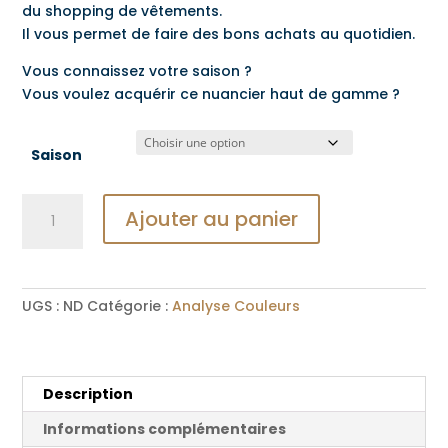
du shopping de vêtements.
Il vous permet de faire des bons achats au quotidien.
Vous connaissez votre saison ?
Vous voulez acquérir ce nuancier haut de gamme ?
Saison
quantité
Ajouter au panier
de
Nuancier
couleurs
haut
UGS :
ND
Catégorie :
Analyse Couleurs
de
gamme
méthode
des
Description
4
Informations complémentaires
saisons