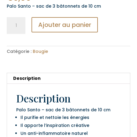
Palo Santo – sac de 3 bâtonnets de 10 cm
quantité
Ajouter au panier
de
Palo
Santo
:
Catégorie :
Bougie
3
bâtonnets
Description
Description
Palo Santo – sac de 3 bâtonnets de 10 cm
Il purifie et nettoie les énergies
Il apporte l’inspiration créative
Un anti-inflammatoire naturel