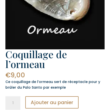
Coquillage de
l’ormeau
€
9,00
Ce coquillage de l’ormeau sert de réceptacle pour y
brûler du Palo Santo par exemple
quantité
Ajouter au panier
de